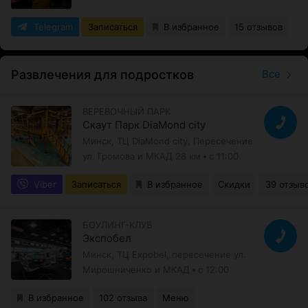
Telegram
Записаться
В избранное
15 отзывов
Развлечения для подростков
Все
ВЕРЕВОЧНЫЙ ПАРК
Скаут Парк DiaMond city
Минск, ТЦ DiaMond city, Пересечение
ул. Громова и МКАД 28 км
с 11:00
Viber
Записаться
В избранное
Скидки
39 отзыв
БОУЛИНГ-КЛУБ
Экспобел
Минск, ТЦ Expobel, пересечение ул.
Мирошниченко и МКАД
с 12:00
В избранное
102 отзыва
Меню