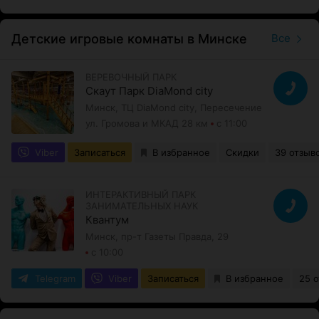
Детские игровые комнаты в Минске
Все
ВЕРЕВОЧНЫЙ ПАРК
Скаут Парк DiaMond city
Минск, ТЦ DiaMond city, Пересечение
ул. Громова и МКАД 28 км
с 11:00
Viber
Записаться
В избранное
Скидки
39 отзыв
ИНТЕРАКТИВНЫЙ ПАРК
ЗАНИМАТЕЛЬНЫХ НАУК
Квантум
Минск, пр-т Газеты Правда, 29
с 10:00
Telegram
Viber
Записаться
В избранное
25 