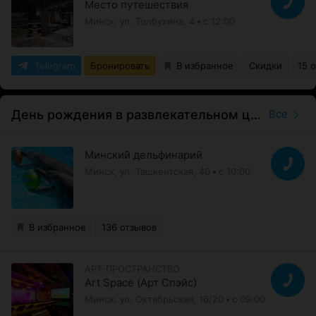
Место путешествия
Минск, ул. Толбухина, 4
с 12:00
Telegram
Бронировать
В избранное
Скидки
15 
День рождения в развлекательном центре
Все
Минский дельфинарий
Минск, ул. Ташкентская, 40
с 10:00
В избранное
136 отзывов
АРТ-ПРОСТРАНСТВО
Art Space (Арт Спэйс)
Минск, ул. Октябрьская, 16/20
с 09:00