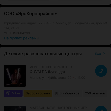
ООО «ЭроКорпорэйшн»
Юридический адрес: 220040, г. Минск, ул. Богдановича, дом №
114, кв.21
УНП: 193604299
На правах рекламы
Детские развлекательные центры
Все
ИГРОВОЕ ПРОСТРАНСТВО
QUVALDA (Кувалда)
Минск, ул. Куйбышева, 22
с 11:00
Viber
Забронировать
В избранное
250 отзывов
МАГАЗИН-КЛУБ НАСТОЛЬНЫХ ИГР